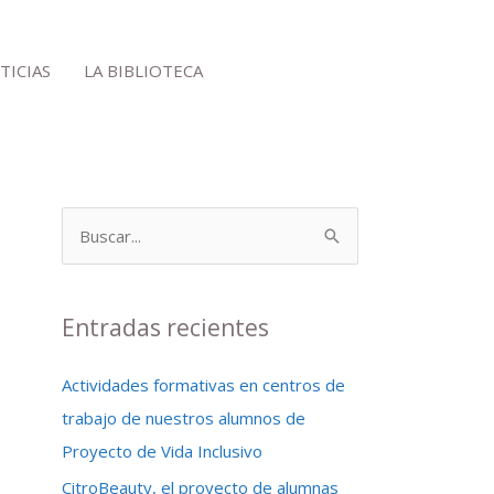
TICIAS
LA BIBLIOTECA
B
u
s
Entradas recientes
c
a
Actividades formativas en centros de
r
trabajo de nuestros alumnos de
p
Proyecto de Vida Inclusivo
o
CitroBeauty, el proyecto de alumnas