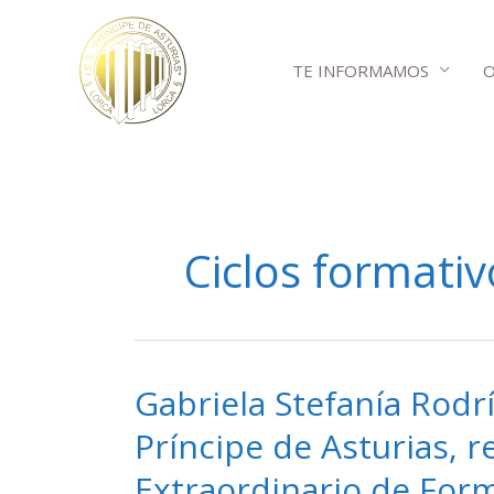
Ir
al
TE INFORMAMOS
O
contenido
Ciclos formativ
Gabriela Stefanía Rodr
Gabriela
Stefanía
Príncipe de Asturias, r
Rodríguez
Extraordinario de Form
Vélez,