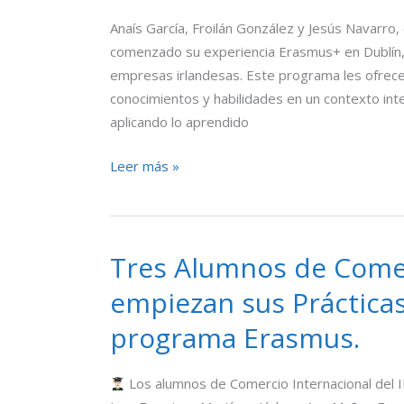
Murcia
del
Anaís García, Froilán González y Jesús Navarro, 
IES
comenzado su experiencia Erasmus+ en Dublín, 
Príncipe
empresas irlandesas. Este programa les ofrece
de
conocimientos y habilidades en un contexto inte
Asturias
aplicando lo aprendido
realizan
sus
Leer más »
prácticas
en
Irlanda
Tres Alumnos de Comer
Tres
Alumnos
empiezan sus Prácticas
de
programa Erasmus.
Comercio
Internacional
empiezan
Los alumnos de Comercio Internacional del 
sus