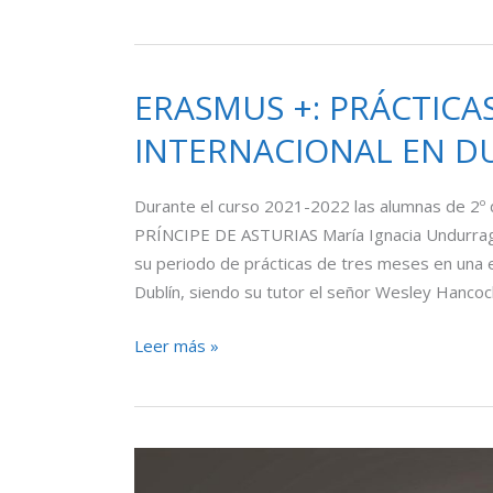
por
el
Ecommerce»
ERASMUS +: PRÁCTICA
ERASMUS
+:
INTERNACIONAL EN D
PRÁCTICAS
DE
Durante el curso 2021-2022 las alumnas de 2º d
COMERCIO
PRÍNCIPE DE ASTURIAS María Ignacia Undurraga
INTERNACIONAL
su periodo de prácticas de tres meses en una e
EN
Dublín, siendo su tutor el señor Wesley Hancoc
DUBLÍN
Leer más »
Marca
personal