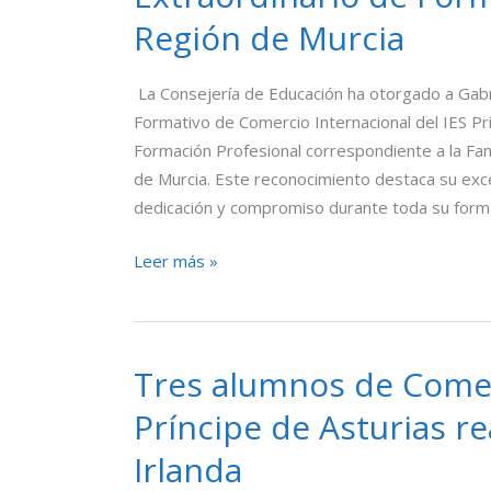
alumna
Región de Murcia
del
IES
La Consejería de Educación ha otorgado a Gabri
Príncipe
Formativo de Comercio Internacional del IES Prí
de
Formación Profesional correspondiente a la Fam
Asturias,
de Murcia. Este reconocimiento destaca su exc
recibe
dedicación y compromiso durante toda su forma
el
Premio
Leer más »
Extraordinario
de
Formación
Profesional
Tres alumnos de Comerc
Tres
de
alumnos
la
Príncipe de Asturias re
de
Región
Irlanda
Comercio
de
Internacional