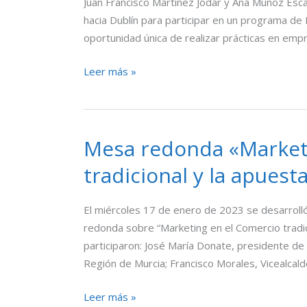
Juan Francisco Martínez Jódar y Ana Muñoz Esc
Prácticas
hacia Dublín para participar en un programa de
en
oportunidad única de realizar prácticas en emp
Irlanda
a
Leer más »
través
del
programa
Erasmus.
Mesa redonda «Marketi
Mesa
redonda
tradicional y la apues
«Marketing
en
El miércoles 17 de enero de 2023 se desarroll
el
redonda sobre “Marketing en el Comercio tradic
comercio
participaron: José María Donate, presidente de 
tradicional
Región de Murcia; Francisco Morales, Vicealcal
y
la
Leer más »
apuesta