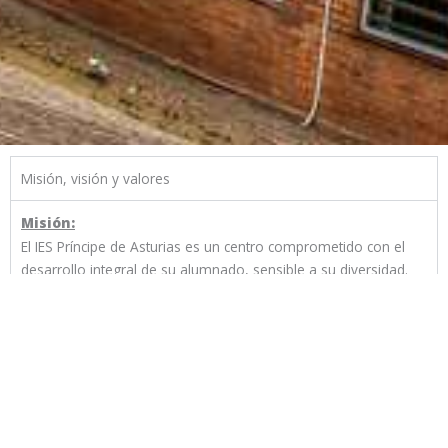
Misión, visión y valores
Misión:
El IES Príncipe de Asturias es un centro comprometido con el
desarrollo integral de su alumnado, sensible a su diversidad.
Es un centro abierto al entorno que apuesta por una educación
inclusiva efectiva y real en la que tengan cabida todas las
alumnas y alumnos.
El servicio educativo que ofrece busca la calidad y la mejora
continua, con un marcado carácter vivo e innovador.
Visión:
Queremos ser: