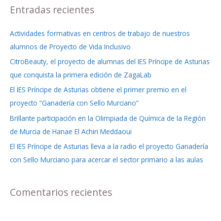
s
Entradas recientes
c
a
Actividades formativas en centros de trabajo de nuestros
r
alumnos de Proyecto de Vida Inclusivo
p
CitroBeauty, el proyecto de alumnas del IES Príncipe de Asturias
o
que conquista la primera edición de ZagaLab
r
El IES Príncipe de Asturias obtiene el primer premio en el
:
proyecto “Ganadería con Sello Murciano”
Brillante participación en la Olimpiada de Química de la Región
de Murcia de Hanae El Achiri Meddaoui
El IES Príncipe de Asturias lleva a la radio el proyecto Ganadería
con Sello Murciano para acercar el sector primario a las aulas
Comentarios recientes