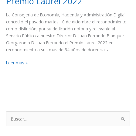
Premio Laurel 2022
Ferrando
Blanquer,
La Consejería de Economía, Hacienda y Administración Digital
recibe
concedió el pasado martes 10 de diciembre el reconocimiento,
el
como distinción, por su dedicación notoria y relevante al
Premio
Servicio Público a nuestro Director D. Juan Ferrando Blanquer.
Laurel
Otorgaron a D. Juan Ferrando el Premio Laurel 2022 en
2022
reconocimiento a sus más de 34 años de docencia, a
Leer más »
B
u