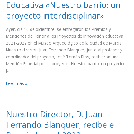
Educativa «Nuestro barrio: un
Mención
Especial
proyecto interdisciplinar»
al
Proyecto
Ayer, día 16 de diciembre, se entregaron los Premios y
de
Menciones de Honor a los Proyectos de Innovación educativa
Innovación
2021-2022 en el Museo Arqueológico de la ciudad de Murcia.
Educativa
Nuestro director, Juan Ferrando Blanquer, junto al profesor y
«Nuestro
coordinador del proyecto, José Tomás Ríos, recibieron una
barrio:
Mención Especial por el proyecto “Nuestro barrio: un proyecto
un
[…]
proyecto
interdisciplinar»
Leer más »
Nuestro Director, D. Juan
Nuestro
Director,
Ferrando Blanquer, recibe el
D.
Juan