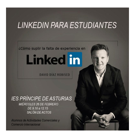
Marca
personal
para
estudiantes
en
LinkedIn