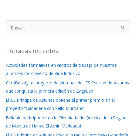
B
u
s
Entradas recientes
c
a
Actividades formativas en centros de trabajo de nuestros
r
alumnos de Proyecto de Vida Inclusivo
p
CitroBeauty, el proyecto de alumnas del IES Príncipe de Asturias
o
que conquista la primera edición de ZagaLab
r
El IES Príncipe de Asturias obtiene el primer premio en el
:
proyecto “Ganadería con Sello Murciano”
Brillante participación en la Olimpiada de Química de la Región
de Murcia de Hanae El Achiri Meddaoui
El IES Príncipe de Asturias lleva a la radio el proyecto Ganadería